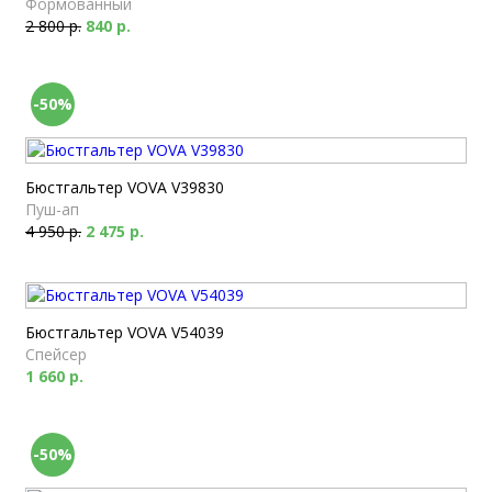
Формованный
2 800 р.
840 р.
-50%
Бюстгальтер VOVA V39830
Пуш-ап
4 950 р.
2 475 р.
Бюстгальтер VOVA V54039
Спейсер
1 660 р.
-50%