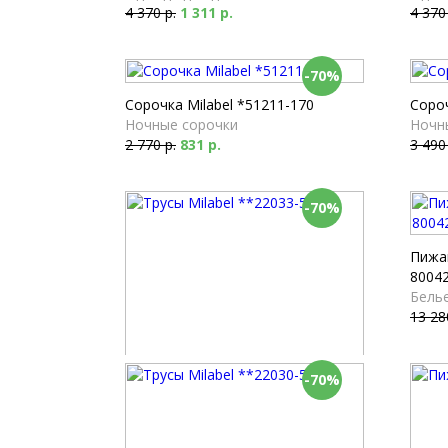
4 370 р.
1 311 р.
4 370
-70%
Сорочка Milabel *51211-170
Сороч
Ночные сорочки
Ночн
2 770 р.
831 р.
3 490
-70%
Пижа
80042
Белье
13 28
-70%
Трусы Milabel **22033-55
Брифы
2 190 р.
657 р.