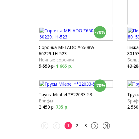
-70%
Трусы Milabel **22030-54
Пижам
Слип
Белье
1 970 р.
591 р.
7 860
Сорочка MELADO *6508W-
Пижа
60229.1H-523
80153
Ночные сорочки
Белье
5 550 р.
1 665 р.
13 28
-70%
Трусы Milabel **22033-53
Трусы
Брифы
Бриф
2 450 р.
735 р.
2 560
1
2
3