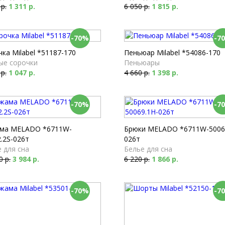
 р.
1 311 р.
6 050 р.
1 815 р.
-70%
-7
ка Milabel *51187-170
Пеньюар Milabel *54086-170
ые сорочки
Пеньюары
 р.
1 047 р.
4 660 р.
1 398 р.
-70%
-7
ма MELADO *6711W-
Брюки MELADO *6711W-5006
.2S-026т
026т
 для сна
Белье для сна
0 р.
3 984 р.
6 220 р.
1 866 р.
-70%
-7