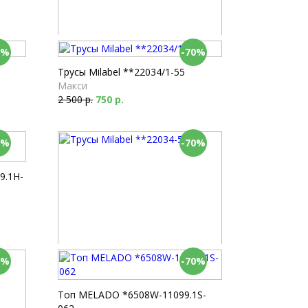
0%
-70%
Пижама Milabel *52196-170
Белье для сна
Трусы Milabel **22034/1-55
3 420 р.
1 026 р.
Макси
2 500 р.
750 р.
0%
-70%
9.1H-
0%
-70%
Трусы Milabel **22034-54
Макси
2 090 р.
627 р.
Топ MELADO *6508W-11099.1S-