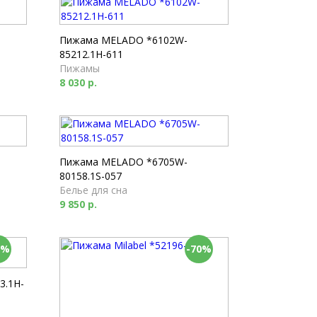
Пижама MELADO *6102W-
85212.1H-611
Пижамы
8 030 р.
Пижама MELADO *6705W-
80158.1S-057
Белье для сна
9 850 р.
0%
-70%
3.1H-