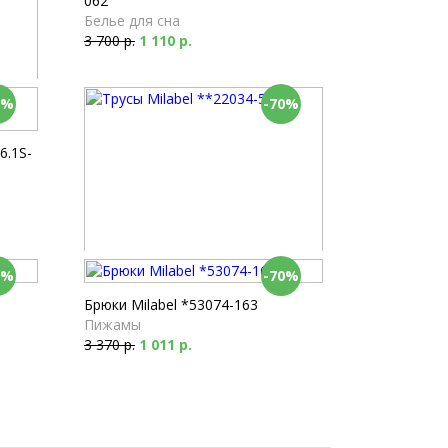
062
Белье для сна
3 700 р.
1 110 р.
0%
-70%
.1S-
0%
-70%
Трусы Milabel **22034-53
Макси
Брюки Milabel *53074-163
2 750 р.
825 р.
Пижамы
3 370 р.
1 011 р.