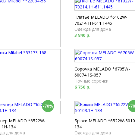
Платье MELADO *6102W-
70214.1H-611.1445
Одежда для дома
3 840 р.
 Milabel **22034-56
и
 р.
Сорочка MELADO *6705W-
60074.1S-057
Ночные сорочки
6 750 р.
-70%
-7
 Milabel *53173-168
мы
 р.
пер MELADO *6522W-
Брюки MELADO *6522W-5010
.1H-134
134
да для дома
Одежда для дома