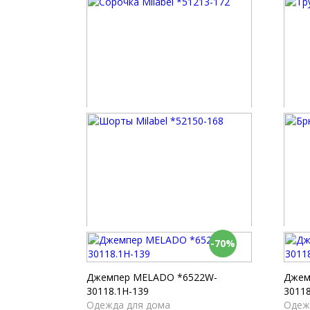
Сорочка Milabel *51213-172
Трусы
Ночные сорочки
Макс
3 910 р.
1 920
-70%
Шорты Milabel *52150-168
Брюки
Пижамы
Пижа
2 610 р.
4 040
Джемпер MELADO *6522W-
Джем
30118.1H-139
30118
Одежда для дома
Одеж