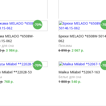
-70%
-7
а Milabel *53501-167
Шорты Milabel *52150-167
 для сна
Пижамы
 р.
2 358 р.
2 580 р.
774 р.
ма MELADO *6508W-
Брюки MELADO *6508W-50146
.1S-062
062
 для сна
Пижамы
0 р.
3 984 р.
6 890 р.
2 067 р.
-70%
-7
 Milabel **22028-53
Майка Milabel *52067-163
ы
Белье для сна
 р.
768 р.
1 800 р.
540 р.