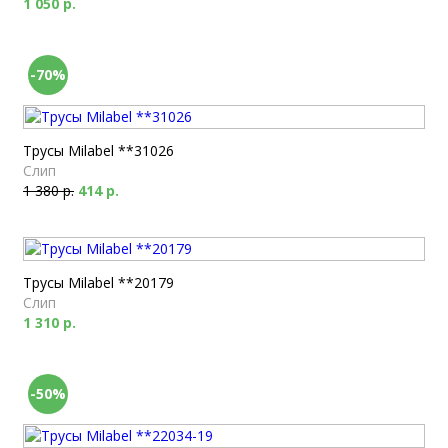
1 050 р.
-70%
Трусы Milabel **31026
Слип
1 380 р.
414 р.
Трусы Milabel **20179
Слип
1 310 р.
-50%