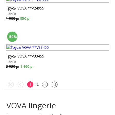
Трусы VOVA **V24955
Танга
1 900 р.
950 р.
-50%
Трусы VOVA **V33455
Танга
2 920 р.
1 460 р.
1
2
VOVA lingerie