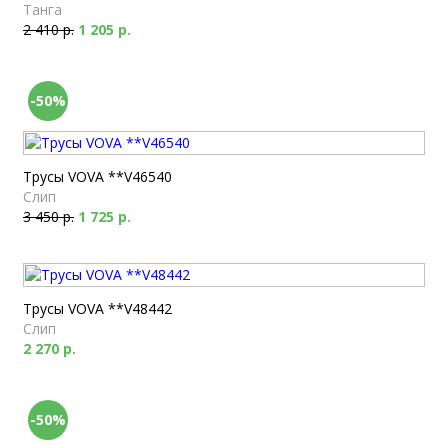
Танга
2 410 р.
1 205 р.
-50%
Трусы VOVA **V46540
Слип
3 450 р.
1 725 р.
Трусы VOVA **V48442
Слип
2 270 р.
-50%