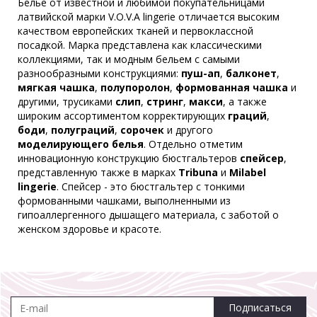
Белье от известной и любимой покупательницами
латвийской марки V.O.V.A lingerie отличается высоким
качеством европейских тканей и первоклассной
посадкой. Марка представлена как классическими
коллекциями, так и модным бельем с самыми
разнообразными конструкциями:
пуш-ап
,
балконет
,
мягкая чашка
,
полупоролон
,
формованная чашка
и
другими, трусиками
слип
,
стринг
,
макси
, а также
широким ассортиментом корректирующих
граций
,
боди
,
полуграций
,
сорочек
и другого
моделирующего белья
. Отдельно отметим
инновационную конструкцию бюстгальтеров
спейсер
,
представленную также в марках
Tribuna
и
Milabel
lingerie
. Спейсер - это бюстгальтер с тонкими
формованными чашками, выполненными из
гипоаллергенного дышащего материала, с заботой о
женском здоровье и красоте.
Подписаться