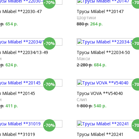
-70%
-7
 Milabel **22030-47
Трусы Milabel **20147
Шортики
 р.
654 р.
880 р.
264 р.
-70%
-7
 Milabel **22034/13-49
Трусы Milabel **22034-50
и
Макси
 р.
624 р.
2 280 р.
684 р.
-70%
-7
 Milabel **20145
Трусы VOVA **V54040
и
Слип
 р.
411 р.
1 800 р.
540 р.
-70%
-7
 Milabel **31019
Трусы Milabel **20241