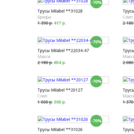
-70%
Трусы Milabel **31028
Трусы
Брифы
Слип
1 390 р.
417 р.
2 180
-70%
Трусы Milabel **22034-47
Трусы
Макси
Макс
2 180 р.
654 р.
2 080
-70%
Трусы Milabel **20127
Трусы
Слип
Макс
1 000 р.
300 р.
1 370
-70%
Трусы Milabel **31026
Трусы