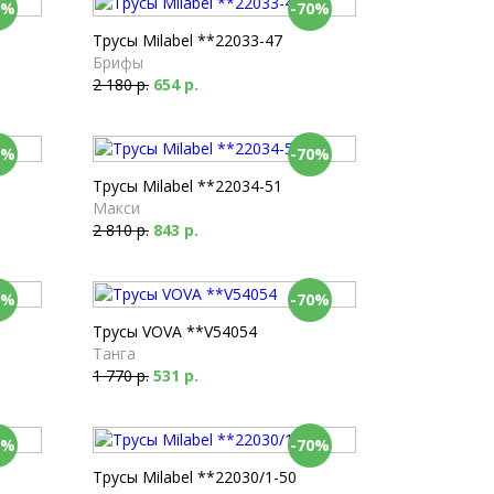
0%
-70%
Трусы Milabel **22033-47
Брифы
2 180 р.
654 р.
0%
-70%
Трусы Milabel **22034-51
Макси
2 810 р.
843 р.
0%
-70%
Трусы VOVA **V54054
Танга
1 770 р.
531 р.
0%
-70%
Трусы Milabel **22030/1-50