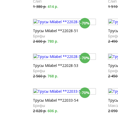
Слип
Слип
1 380 р.
414 р.
1 510
-70%
Трусы Milabel **22028-51
Трусы
Брифы
Бриф
2 600 р.
780 р.
2 490
-70%
Трусы Milabel **22028-53
Трусы
Брифы
Бриф
2 560 р.
768 р.
2 450
-70%
Трусы Milabel **22033-54
Трусы
Брифы
Макс
2 020 р.
606 р.
2 090