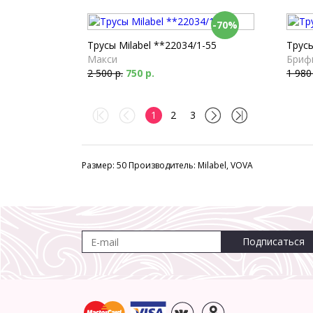
-70%
Трусы Milabel **22034/1-55
Трус
Макси
Бриф
2 500 р.
750 р.
1 980
1
2
3
Размер: 50 Производитель: Milabel, VOVA
Подписаться