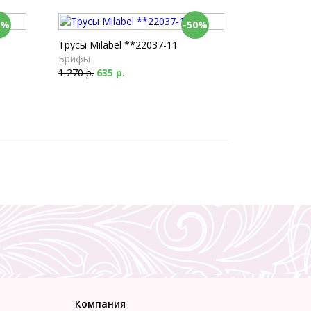
0%
-50%
Трусы Milabel **22037-11
Брифы
1 270 р.
635 р.
Компания