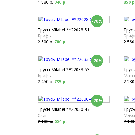
1 880 р.
940 р.
850 р
-70%
Трусы Milabel **22028-51
Трусы
Брифы
Бриф
2 600 р.
780 р.
2 560
-70%
Трусы Milabel **22033-53
Трусы
Брифы
Макс
2 450 р.
735 р.
2 280
-70%
Трусы Milabel **22030-47
Трусы
Слип
Макс
2 180 р.
654 р.
2 180