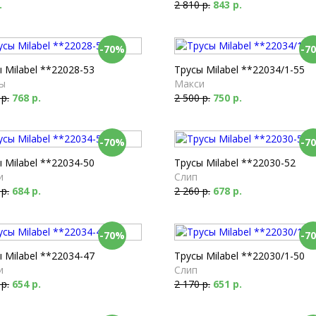
.
2 810 р.
843 р.
-70%
-7
 Milabel **22028-53
Трусы Milabel **22034/1-55
ы
Макси
 р.
768 р.
2 500 р.
750 р.
-70%
-7
 Milabel **22034-50
Трусы Milabel **22030-52
и
Слип
 р.
684 р.
2 260 р.
678 р.
-70%
-7
 Milabel **22034-47
Трусы Milabel **22030/1-50
и
Слип
 р.
654 р.
2 170 р.
651 р.