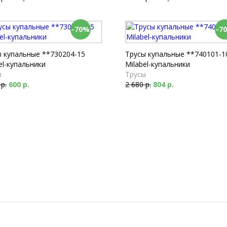
-70%
-7
ы купальные **730204-15
Трусы купальные **740101-1
el-купальники
Milabel-купальники
ы
Трусы
 р.
600 р.
2 680 р.
804 р.