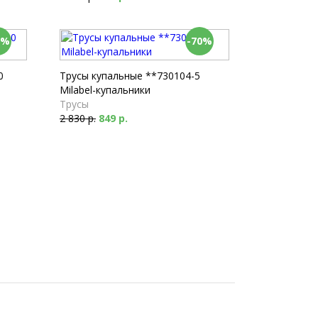
0%
-70%
0
Трусы купальные **730104-5
Milabel-купальники
Трусы
2 830 р.
849 р.