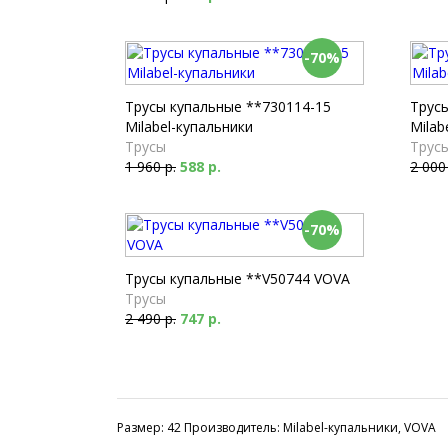
-70%
Трусы купальные **730114-15
Трус
Milabel-купальники
Milab
Трусы
Трус
1 960 р.
588 р.
2 000
-70%
Трусы купальные **V50744 VOVA
Трусы
2 490 р.
747 р.
Размер: 42 Производитель: Milabel-купальники, VOVA