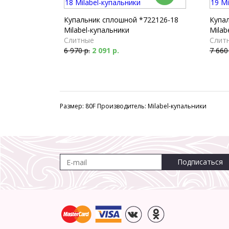
Купальник сплошной *722126-18
Купа
Milabel-купальники
Milab
Слитные
Слит
6 970 р.
2 091 р.
7 660
Размер: 80F Производитель: Milabel-купальники
Подписаться