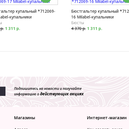
гальтер купальный *712069-
Бюстгальтер купальный *712
label-купальники
16 Milabel-купальники
ы
Бюсты
 р.
1 311 р.
4 370 р.
1 311 р.
Подпишитесь на новости и получайте
действующих акциях
информацию о
Магазины
Интернет-магазин