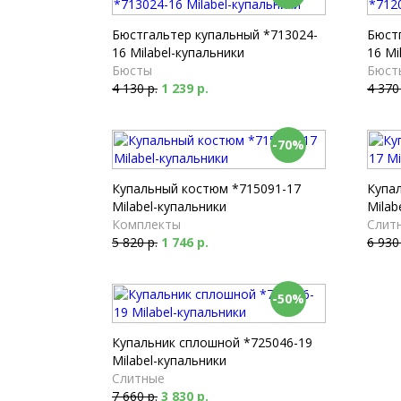
Бюстгальтер купальный *713024-
Бюст
16 Milabel-купальники
16 Mi
Бюсты
Бюст
4 130 р.
1 239 р.
4 370
-70%
Купальный костюм *715091-17
Купа
Milabel-купальники
Milab
Комплекты
Слит
5 820 р.
1 746 р.
6 930
-50%
Купальник сплошной *725046-19
Milabel-купальники
Слитные
7 660 р.
3 830 р.