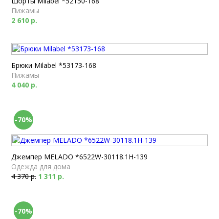
Шорты Milabel *52150-168
Пижамы
2 610 р.
Брюки Milabel *53173-168
Пижамы
4 040 р.
-70%
Джемпер MELADO *6522W-30118.1H-139
Одежда для дома
4 370 р.
1 311 р.
-70%