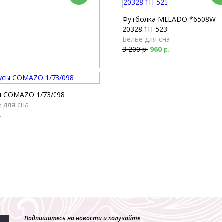
Футболка MELADO *6508W-
20328.1H-523
Белье для сна
3 200 р.
960 р.
а Milabel *53501-167
 для сна
ы COMAZO 1/73/098
 р.
2 358 р.
 для сна
.
Подпишитесь на новости и получайте