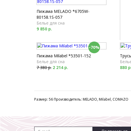
Пижама MELADO *6705W-
80158.1S-057
Белье для сна
9 850 р.
-70%
Пижам
Белье
Пижама Milabel *53501-152
Трус
7 860
Белье для сна
Белье
7 380 р.
2 214 р.
880 р
Размер: 56 Производитель: MELADO, Milabel, COMAZO