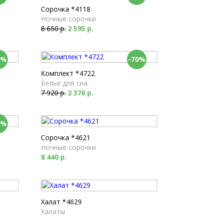
Сорочка *4118
Ночные сорочки
8 650 р.
2 595 р.
0%
-70%
Комплект *4722
Белье для сна
7 920 р.
2 376 р.
0%
Сорочка *4621
Ночные сорочки
8 440 р.
Халат *4629
Халаты