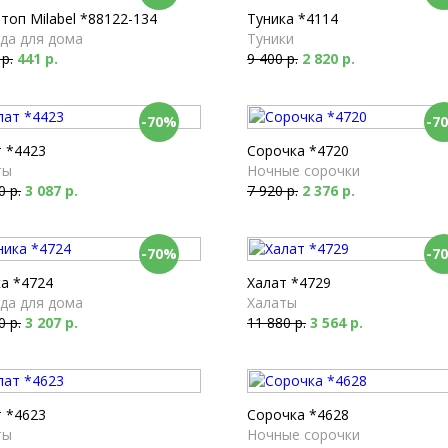
топ Milabel *88122-134
Туника *4114
да для дома
Туники
 р.
441 р.
9 400 р.
2 820 р.
-70%
-7
т *4423
Сорочка *4720
ты
Ночные сорочки
0 р.
3 087 р.
7 920 р.
2 376 р.
-70%
-7
а *4724
Халат *4729
да для дома
Халаты
0 р.
3 207 р.
11 880 р.
3 564 р.
т *4623
Сорочка *4628
ты
Ночные сорочки