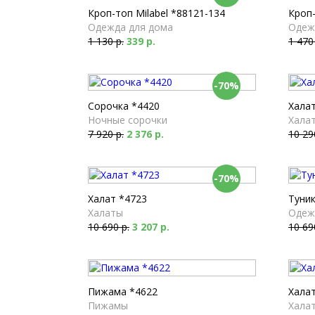
Кроп-топ Milabel *88121-134
Кроп-
Одежда для дома
Одеж
1 130 р.
339 р.
1 470
-70%
Сорочка *4420
Хала
Ночные сорочки
Хала
7 920 р.
2 376 р.
10 29
-70%
Халат *4723
Туник
Халаты
Одеж
10 690 р.
3 207 р.
10 69
Пижама *4622
Хала
Пижамы
Хала