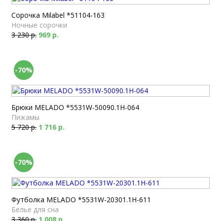
Сорочка Milabel *51104-163
Ночные сорочки
3 230 р.
969 р.
-70%
Брюки MELADO *5531W-50090.1H-064
Пижамы
5 720 р.
1 716 р.
-70%
Футболка MELADO *5531W-20301.1H-611
Белье для сна
3 360 р.
1 008 р.