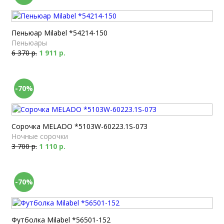
Пеньюар Milabel *54214-150
Пеньюары
6 370 р.
1 911 р.
-70%
Сорочка MELADO *5103W-60223.1S-073
Ночные сорочки
3 700 р.
1 110 р.
-70%
Футболка Milabel *56501-152