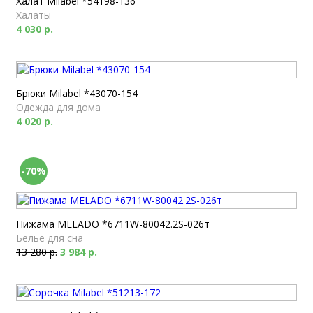
Халат Milabel *54198-136
Халаты
4 030 р.
Брюки Milabel *43070-154
Одежда для дома
4 020 р.
-70%
Пижама MELADO *6711W-80042.2S-026т
Белье для сна
13 280 р.
3 984 р.