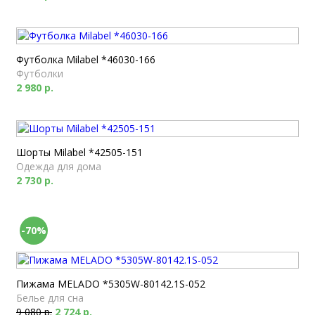
Футболка Milabel *46030-166
Футболки
2 980 р.
Шорты Milabel *42505-151
Одежда для дома
2 730 р.
-70%
Пижама MELADO *5305W-80142.1S-052
Белье для сна
9 080 р.
2 724 р.