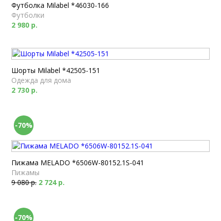
Футболка Milabel *46030-166
Футболки
2 980 р.
Шорты Milabel *42505-151
Одежда для дома
2 730 р.
-70%
Пижама MELADO *6506W-80152.1S-041
Пижамы
9 080 р.
2 724 р.
-70%