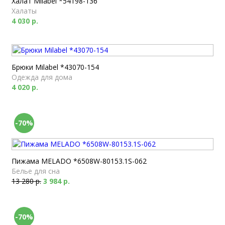
Халат Milabel *54198-136
Халаты
4 030 р.
Брюки Milabel *43070-154
Одежда для дома
4 020 р.
-70%
Пижама MELADO *6508W-80153.1S-062
Белье для сна
13 280 р.
3 984 р.
-70%