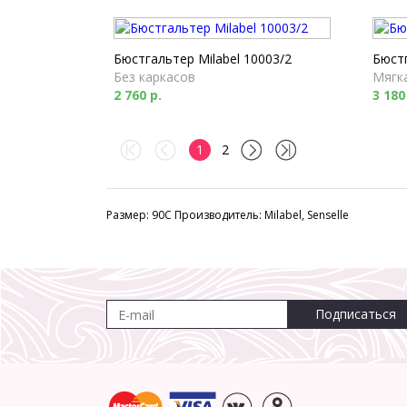
Бюстгальтер Milabel 10003/2
Бюстг
Без каркасов
Мягк
2 760 р.
3 180
1
2
Размер: 90C Производитель: Milabel, Senselle
Подписаться