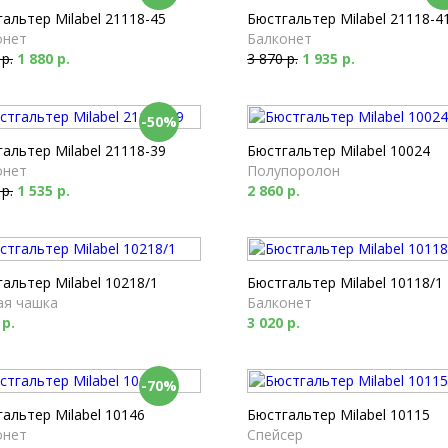
альтер Milabel 21118-45
Бюстгальтер Milabel 21118-4
онет
Балконет
 р.
1 880 р.
3 870 р.
1 935 р.
-50%
альтер Milabel 21118-39
Бюстгальтер Milabel 10024
онет
Полупоролон
 р.
1 535 р.
2 860 р.
альтер Milabel 10218/1
Бюстгальтер Milabel 10118/1
ая чашка
Балконет
 р.
3 020 р.
-70%
альтер Milabel 10146
Бюстгальтер Milabel 10115
онет
Спейсер