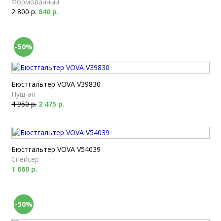
Формованный
2 800 р.
840 р.
-50%
Бюстгальтер VOVA V39830
Пуш-ап
4 950 р.
2 475 р.
Бюстгальтер VOVA V54039
Спейсер
1 660 р.
-50%