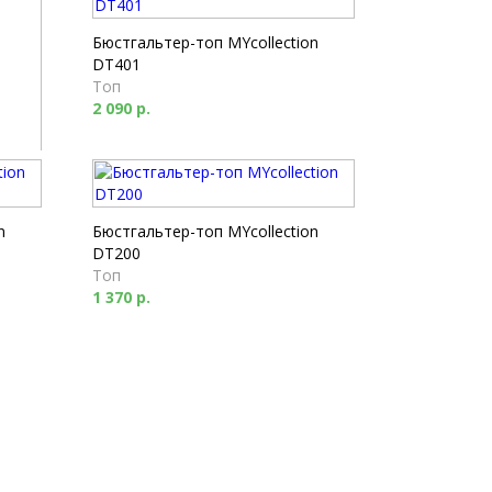
Бюстгальтер-топ MYcollection
DT401
Топ
2 090 р.
10
n
Бюстгальтер-топ MYcollection
DT200
Топ
1 370 р.