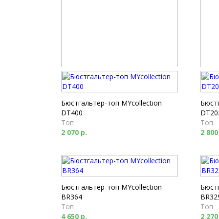
Бюстгальтер-топ Milabel 10212
Бюстг
Топ
Топ
1 770 р.
1 600
Бюстгальтер-топ MYcollection
Бюстг
DT400
DT20
Топ
Топ
2 070 р.
2 800
Бюстгальтер-топ MYcollection
Бюстг
BR364
BR32
Топ
Топ
4 650 р.
2 270