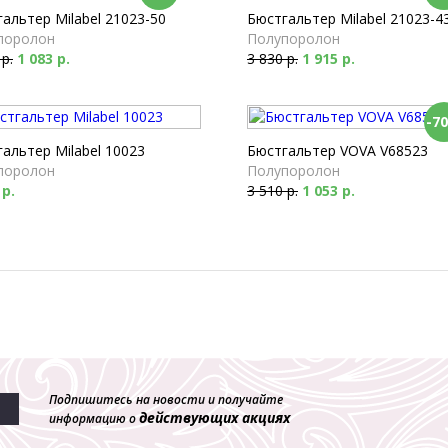
альтер Milabel 21023-50
Бюстгальтер Milabel 21023-4
поролон
Полупоролон
 р.
1 083 р.
3 830 р.
1 915 р.
-7
альтер Milabel 10023
Бюстгальтер VOVA V68523
поролон
Полупоролон
 р.
3 510 р.
1 053 р.
Подпишитесь на новости и получайте
действующих акциях
информацию о