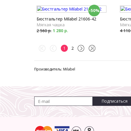
-50%
Бюстгальтер Milabel 21606-42
Бюстг
Мягкая чашка
Мягк
2 560 р.
1 280 р.
4 110
1
2
Производитель: Milabel
Подписаться