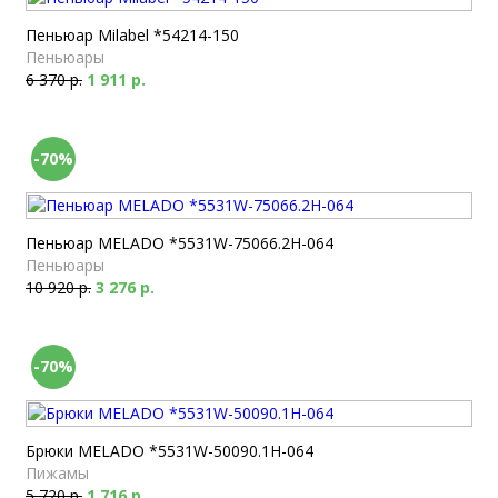
Пеньюар Milabel *54214-150
Пеньюары
6 370 р.
1 911 р.
-70%
Пеньюар MELADO *5531W-75066.2H-064
Пеньюары
10 920 р.
3 276 р.
-70%
Брюки MELADO *5531W-50090.1H-064
Пижамы
5 720 р.
1 716 р.