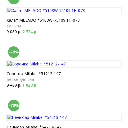
Халат MELADO *5103W-75109.1H-073
Халаты
9 080 р.
2 724 р.
-70%
Сорочка Milabel *51212-147
Белье для сна
3 430 р.
1 029 р.
-70%
Пеньюар Milabel *54213-147