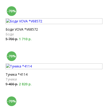
-70%
Боди VOVA *V68572
Боди
5 700 р.
1 710 р.
-70%
Туника *4114
Туники
9 400 р.
2 820 р.
-70%