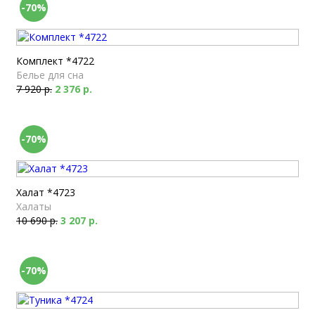
-70%
Комплект *4722
Белье для сна
7 920 р.
2 376 р.
-70%
Халат *4723
Халаты
10 690 р.
3 207 р.
-70%