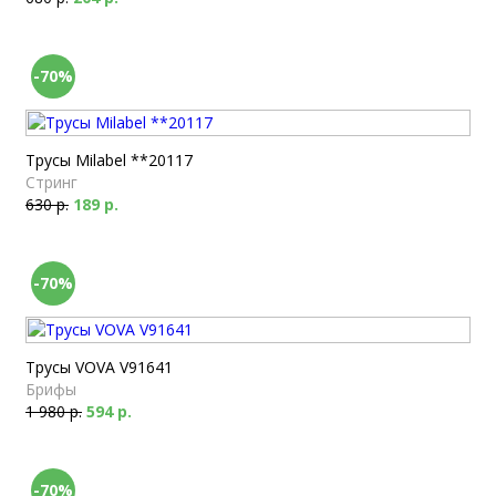
-70%
Трусы Milabel **20117
Стринг
630 р.
189 р.
-70%
Трусы VOVA V91641
Брифы
1 980 р.
594 р.
-70%