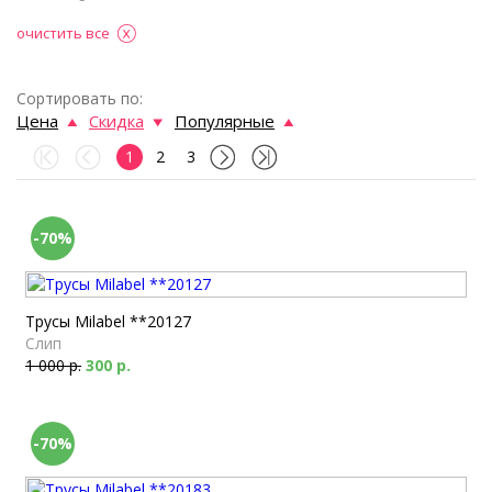
очистить все
Сортировать по:
Цена
Скидка
Популярные
1
2
3
-70%
Трусы Milabel **20127
Слип
1 000 р.
300 р.
-70%