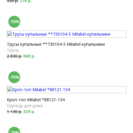
920 р.
276 р.
-70%
Трусы купальные **730104-5 Milabel-купальники
Трусы
2 830 р.
849 р.
-70%
Кроп-топ Milabel *88121-134
Одежда для дома
1 130 р.
339 р.
-70%