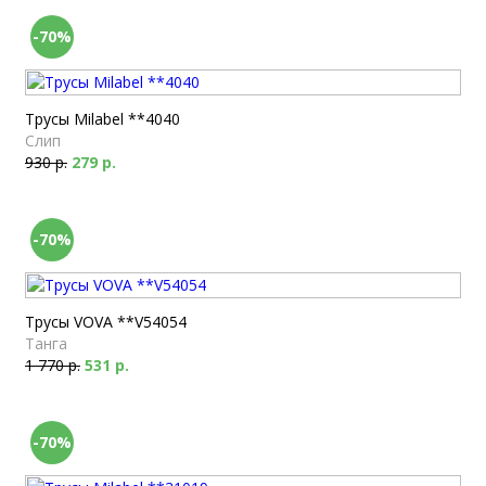
-70%
Трусы Milabel **4040
Слип
930 р.
279 р.
-70%
Трусы VOVA **V54054
Танга
1 770 р.
531 р.
-70%