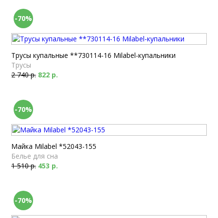
-70%
Трусы купальные **730114-16 Milabel-купальники
Трусы
2 740 р.
822 р.
-70%
Майка Milabel *52043-155
Белье для сна
1 510 р.
453 р.
-70%