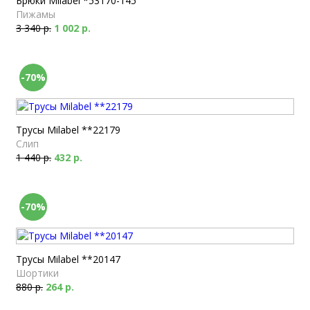
Брюки Milabel *53170-145
Пижамы
3 340 р.
1 002 р.
-70%
Трусы Milabel **22179
Слип
1 440 р.
432 р.
-70%
Трусы Milabel **20147
Шортики
880 р.
264 р.