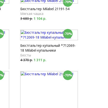
0%
-70%
4
Бюстгальтер Milabel 21191-54
Мягкая чашка
3 680 р.
1 104 р.
0%
-70%
Бюстгальтер купальный *712069-
18 Milabel-купальники
Бюсты
4 370 р.
1 311 р.
0%
-70%
3