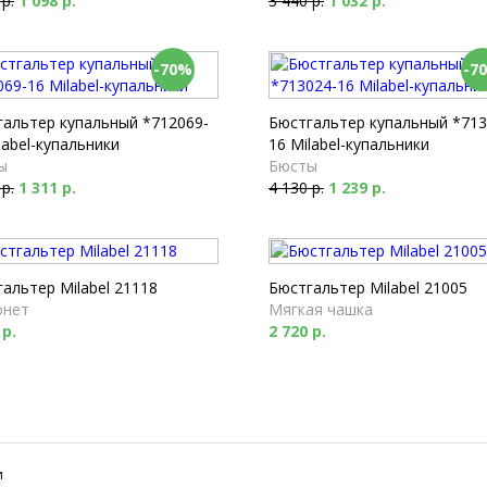
 р.
1 098 р.
3 440 р.
1 032 р.
-70%
-7
гальтер купальный *712069-
Бюстгальтер купальный *713
label-купальники
16 Milabel-купальники
ы
Бюсты
 р.
1 311 р.
4 130 р.
1 239 р.
альтер Milabel 21118
Бюстгальтер Milabel 21005
онет
Мягкая чашка
 р.
2 720 р.
и