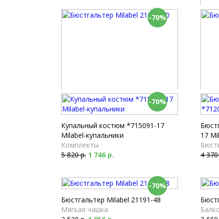
-70%
Бюстг
Мягк
4 110
-70%
Бюстгальтер Milabel 21082-50
Бюстг
Мягкая чашка
Балк
4 590 р.
1 377 р.
4 020
Купальный костюм *715091-17
Бюст
Milabel-купальники
17 Mi
Комплекты
Бюст
5 820 р.
1 746 р.
4 370
-70%
Бюстгальтер Milabel 21191-48
Бюстг
Мягкая чашка
Балк