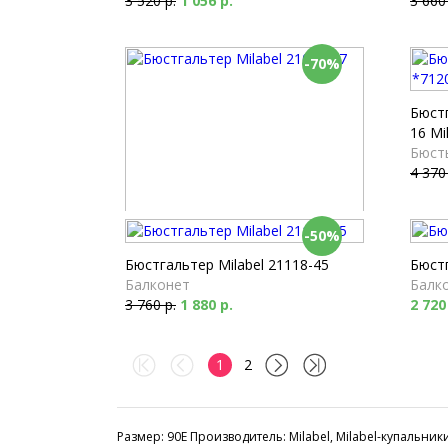
3 520 р.
1 056 р.
3 660
-70%
Бюст
16 Mi
Бюст
4 370
-50%
Бюстгальтер Milabel 21005-47
Мягкая чашка
Бюстгальтер Milabel 21118-45
Бюстг
3 800 р.
1 140 р.
Балконет
Балк
3 760 р.
1 880 р.
2 720
1
2
Размер: 90E Производитель: Milabel, Milabel-купальник