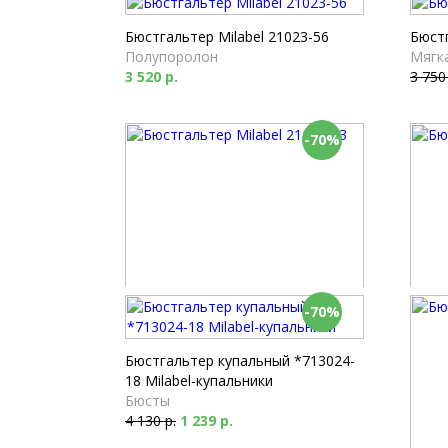
Бюстгальтер Milabel 21023-56
Бюстг
Полупоролон
Мягк
3 520 р.
3 750
-70%
-70%
Бюстгальтер Milabel 21191-53
Бюстг
Мягкая чашка
Балк
4 080 р.
1 224 р.
4 390
Бюстгальтер купальный *713024-
18 Milabel-купальники
Бюсты
4 130 р.
1 239 р.