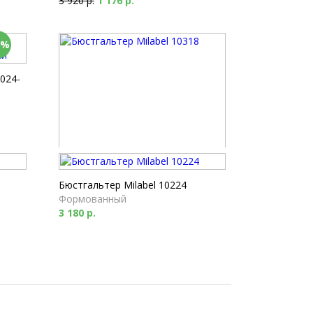
3 920 р.
1 176 р.
0%
024-
Бюстгальтер Milabel 10318
Балконет
Бюстгальтер Milabel 10224
1 670 р.
Формованный
3 180 р.