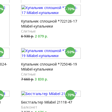
0%
-70%
1
Бюстгальтер Milabel 21118-51
Балконет
4 400 р.
1 320 р.
Купальник сплошной *722126-17
Milabel-купальники
Слитные
6 930 р.
2 079 р.
0%
-50%
2
024-
Купальник сплошной *725046-19
Milabel-купальники
Слитные
7 660 р.
3 830 р.
0%
-70%
8
Бюстгальтер Milabel 21118-47
Балконет