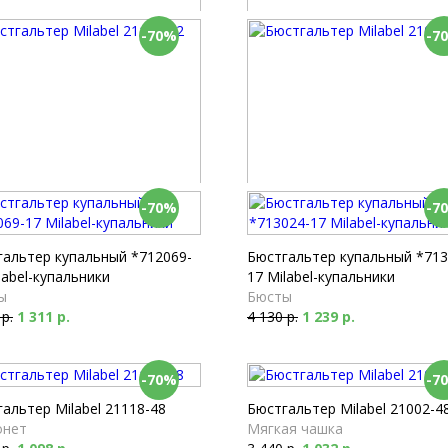
-70%
-7
альтер Milabel 21002-51
Бюстгальтер Milabel 21191-5
ая чашка
Мягкая чашка
 р.
1 233 р.
4 090 р.
1 227 р.
-70%
-7
альтер Milabel 21118-52
Бюстгальтер Milabel 21005-5
онет
Мягкая чашка
 р.
1 206 р.
3 940 р.
1 182 р.
гальтер купальный *712069-
Бюстгальтер купальный *713
label-купальники
17 Milabel-купальники
ы
Бюсты
 р.
1 311 р.
4 130 р.
1 239 р.
-70%
-7
альтер Milabel 21118-48
Бюстгальтер Milabel 21002-4
онет
Мягкая чашка