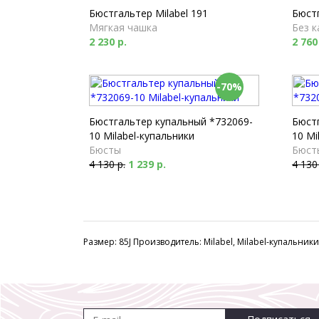
Бюстгальтер Milabel 191
Бюстг
Мягкая чашка
Без к
2 230 р.
2 760
-70%
Бюстгальтер купальный *732069-
Бюст
10 Milabel-купальники
10 Mi
Бюсты
Бюст
4 130 р.
1 239 р.
4 130
Размер: 85J Производитель: Milabel, Milabel-купальники