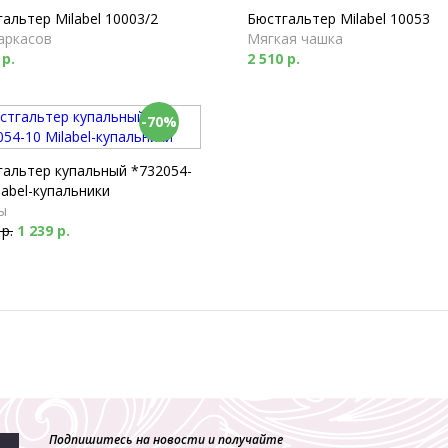
альтер Milabel 10003/2
Бюстгальтер Milabel 10053
аркасов
Мягкая чашка
 р.
2 510 р.
-70%
гальтер купальный *732054-
label-купальники
ы
 р.
1 239 р.
Подпишитесь на новости и получайте