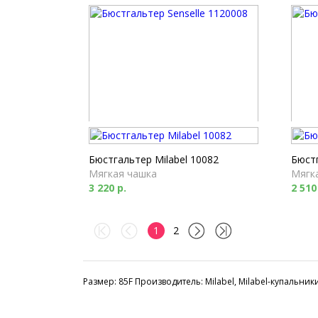
Бюстгальтер Senselle 1120008
Бюстг
Полупоролон
Мягк
Бюстгальтер Milabel 10082
Бюстг
3 250 р.
2 880
Мягкая чашка
Мягк
3 220 р.
2 510
1
2
Размер: 85F Производитель: Milabel, Milabel-купальники