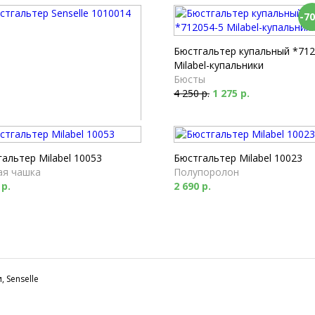
-7
Бюстгальтер купальный *712
Milabel-купальники
Бюсты
4 250 р.
1 275 р.
альтер Senselle 1010014
ая чашка
альтер Milabel 10053
Бюстгальтер Milabel 10023
 р.
ая чашка
Полупоролон
 р.
2 690 р.
, Senselle