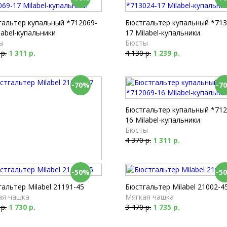
гальтер купальный *712069-
Бюстгальтер купальный *713
label-купальники
17 Milabel-купальники
ы
Бюсты
 р.
1 311 р.
4 130 р.
1 239 р.
-70%
-7
Бюстгальтер купальный *712
16 Milabel-купальники
Бюсты
4 370 р.
1 311 р.
-50%
-5
альтер Milabel 21005-47
ая чашка
альтер Milabel 21191-45
Бюстгальтер Milabel 21002-4
 р.
1 140 р.
ая чашка
Мягкая чашка
 р.
1 730 р.
3 470 р.
1 735 р.