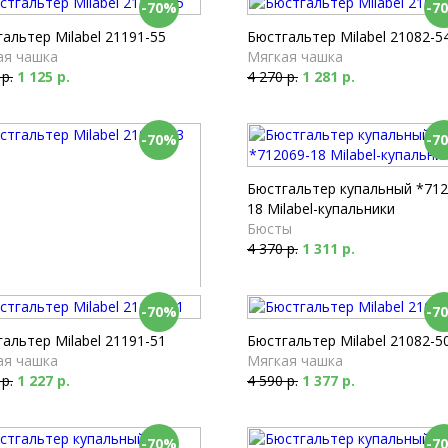
-70%
-7
альтер Milabel 21191-55
Бюстгальтер Milabel 21082-5
ая чашка
Мягкая чашка
 р.
1 125 р.
4 270 р.
1 281 р.
-70%
-7
Бюстгальтер купальный *712
18 Milabel-купальники
Бюсты
4 370 р.
1 311 р.
-70%
-7
альтер Milabel 21002-53
ая чашка
альтер Milabel 21191-51
Бюстгальтер Milabel 21082-5
 р.
1 230 р.
ая чашка
Мягкая чашка
 р.
1 227 р.
4 590 р.
1 377 р.
-70%
-7