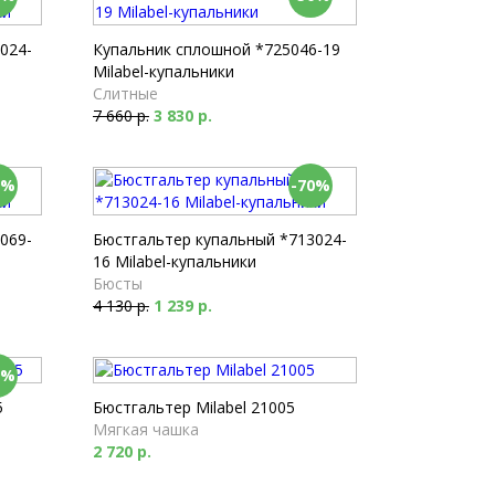
024-
Купальник сплошной *725046-19
Milabel-купальники
Слитные
7 660 р.
3 830 р.
0%
-70%
069-
Бюстгальтер купальный *713024-
16 Milabel-купальники
Бюсты
4 130 р.
1 239 р.
0%
5
Бюстгальтер Milabel 21005
Мягкая чашка
2 720 р.