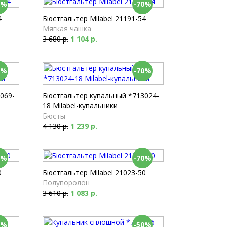
0%
-70%
4
Бюстгальтер Milabel 21191-54
Мягкая чашка
3 680 р.
1 104 р.
0%
-70%
069-
Бюстгальтер купальный *713024-
18 Milabel-купальники
Бюсты
4 130 р.
1 239 р.
0%
-70%
0
Бюстгальтер Milabel 21023-50
Полупоролон
3 610 р.
1 083 р.
0%
-50%