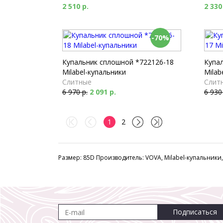
2 510 р.
2 330
-70%
Купальник сплошной *722126-18
Купа
Milabel-купальники
Milab
Слитные
Слит
6 970 р.
2 091 р.
6 930
1
2
Размер: 85D Производитель: VOVA, Milabel-купальники, M
Подписаться