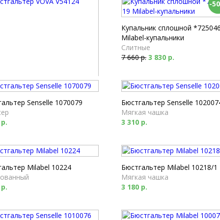
-5
Купальник сплошной *725046
Milabel-купальники
Слитные
7 660 р.
3 830 р.
гальтер VOVA V54124
сер
альтер Senselle 1070079
Бюстгальтер Senselle 102007
 р.
сер
Мягкая чашка
 р.
3 310 р.
альтер Milabel 10224
Бюстгальтер Milabel 10218/1
ованный
Мягкая чашка
 р.
3 180 р.