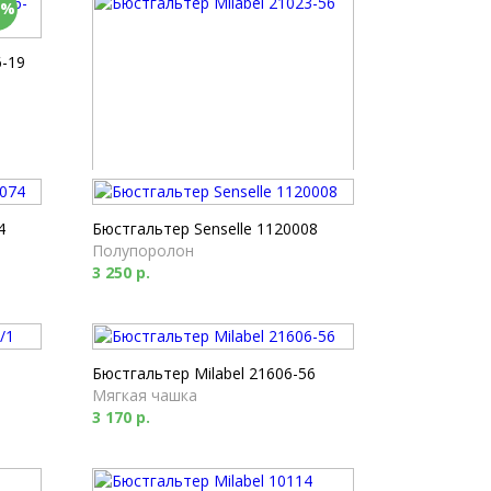
0%
-19
Бюстгальтер Milabel 21023-56
Полупоролон
4
Бюстгальтер Senselle 1120008
3 520 р.
Полупоролон
3 250 р.
Бюстгальтер Milabel 21606-56
Мягкая чашка
3 170 р.