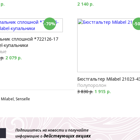
 р.
2 140 р.
-70%
-5
льник сплошной *722126-17
el-купальники
ные
 р.
2 079 р.
Бюстгальтер Milabel 21023-4
Полупоролон
3 830 р.
1 915 р.
ilabel, Senselle
Подпишитесь на новости и получайте
действующих акциях
информацию о