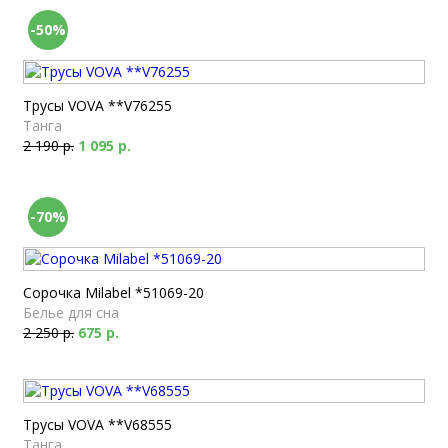
-50%
Трусы VOVA **V76255
Танга
2 190 р.
1 095 р.
-70%
Сорочка Milabel *51069-20
Белье для сна
2 250 р.
675 р.
Трусы VOVA **V68555
Танга