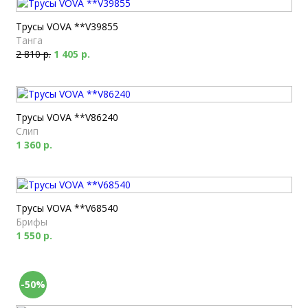
Трусы VOVA **V39855
Танга
2 810 р.
1 405 р.
Трусы VOVA **V86240
Слип
1 360 р.
Трусы VOVA **V68540
Брифы
1 550 р.
-50%