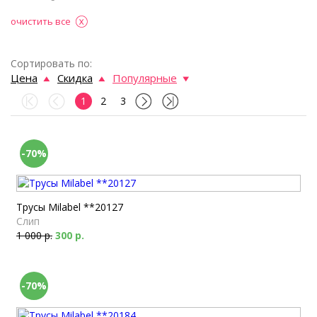
очистить все
Сортировать по:
Цена
Скидка
Популярные
1
2
3
-70%
Трусы Milabel **20127
Слип
1 000 р.
300 р.
-70%