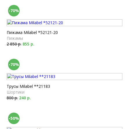
-70%
Пижама Milabel *52121-20
Пижамы
2 850 р.
855 р.
-70%
Трусы Milabel **21183
Шортики
800 р.
240 р.
-50%