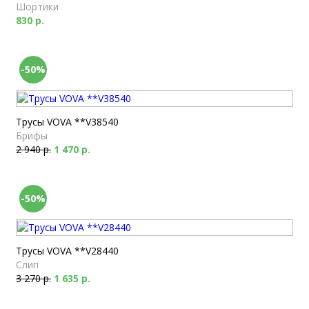
Шортики
830 р.
-50%
Трусы VOVA **V38540
Брифы
2 940 р.
1 470 р.
-50%
Трусы VOVA **V28440
Слип
3 270 р.
1 635 р.