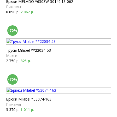
Брюки MELADO *6508W-50146.1S-062
Пижамы
6 890 р.
2 067 р.
-70%
Трусы Milabel **22034-53
Макси
2 750 р.
825 р.
-70%
Брюки Milabel *53074-163
Пижамы
3 370 р.
1 011 р.