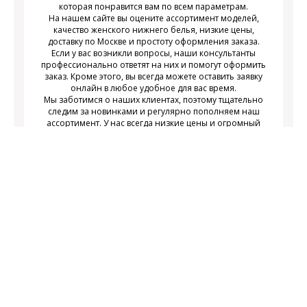
которая понравится вам по всем параметрам.
На нашем сайте вы оцените ассортимент моделей,
качество женского нижнего белья, низкие цены,
доставку по Москве и простоту оформления заказа.
Если у вас возникли вопросы, наши консультанты
профессионально ответят на них и помогут оформить
заказ. Кроме этого, вы всегда можете оставить заявку
онлайн в любое удобное для вас время.
Мы заботимся о наших клиентах, поэтому тщательно
следим за новинками и регулярно пополняем наш
ассортимент. У нас всегда низкие цены и огромный
выбор недорогого современного женского нижнего
белья на любой вкус.
Подписаться
Подпишитесь на новости и получайте
действующих акциях
информацию о