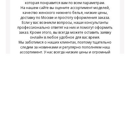
которая понравится вам по всем параметрам.
На нашем сайте вы оцените ассортимент моделей,
качество женского нижнего белья, низкие цены,
доставку по Москве и простоту оформления заказа.
Если у вас возникли вопросы, наши консультанты
профессионально ответят на них и помогут оформить
заказ. Кроме этого, вы всегда можете оставить заявку
онлайн в любое удобное для вас время.
Мы заботимся о наших клиентах, поэтому тщательно
следим за новинками и регулярно пополняем наш
ассортимент. У нас всегда низкие цены и огромный
выбор недорогого современного женского нижнего
белья на любой вкус.
Подписаться
Подпишитесь на новости и получайте
действующих акциях
информацию о