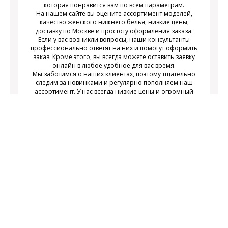
которая понравится вам по всем параметрам.
На нашем сайте вы оцените ассортимент моделей,
качество женского нижнего белья, низкие цены,
доставку по Москве и простоту оформления заказа.
Если у вас возникли вопросы, наши консультанты
профессионально ответят на них и помогут оформить
заказ. Кроме этого, вы всегда можете оставить заявку
онлайн в любое удобное для вас время.
Мы заботимся о наших клиентах, поэтому тщательно
следим за новинками и регулярно пополняем наш
ассортимент. У нас всегда низкие цены и огромный
выбор недорогого современного женского нижнего
белья на любой вкус.
Подписаться
Подпишитесь на новости и получайте
действующих акциях
информацию о