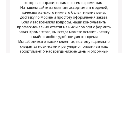
которая понравится вам по всем параметрам.
На нашем сайте вы оцените ассортимент моделей,
качество женского нижнего белья, низкие цены,
доставку по Москве и простоту оформления заказа.
Если у вас возникли вопросы, наши консультанты
профессионально ответят на них и помогут оформить
заказ. Кроме этого, вы всегда можете оставить заявку
онлайн в любое удобное для вас время.
Мы заботимся о наших клиентах, поэтому тщательно
следим за новинками и регулярно пополняем наш
ассортимент. У нас всегда низкие цены и огромный
выбор недорогого современного женского нижнего
белья на любой вкус.
Подписаться
Подпишитесь на новости и получайте
действующих акциях
информацию о