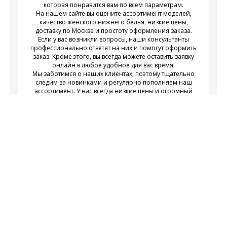
которая понравится вам по всем параметрам.
На нашем сайте вы оцените ассортимент моделей,
качество женского нижнего белья, низкие цены,
доставку по Москве и простоту оформления заказа.
Если у вас возникли вопросы, наши консультанты
профессионально ответят на них и помогут оформить
заказ. Кроме этого, вы всегда можете оставить заявку
онлайн в любое удобное для вас время.
Мы заботимся о наших клиентах, поэтому тщательно
следим за новинками и регулярно пополняем наш
ассортимент. У нас всегда низкие цены и огромный
выбор недорогого современного женского нижнего
белья на любой вкус.
Подписаться
Подпишитесь на новости и получайте
действующих акциях
информацию о