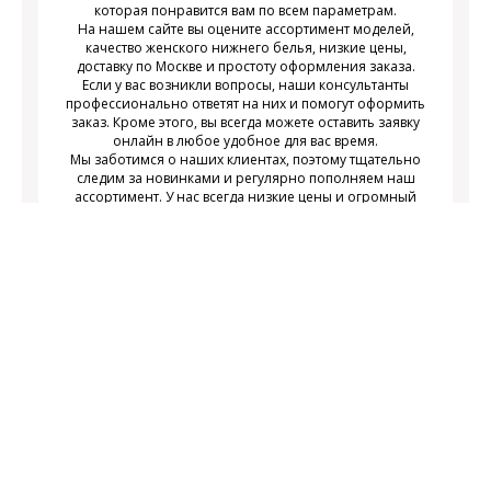
которая понравится вам по всем параметрам.
На нашем сайте вы оцените ассортимент моделей,
качество женского нижнего белья, низкие цены,
доставку по Москве и простоту оформления заказа.
Если у вас возникли вопросы, наши консультанты
профессионально ответят на них и помогут оформить
заказ. Кроме этого, вы всегда можете оставить заявку
онлайн в любое удобное для вас время.
Мы заботимся о наших клиентах, поэтому тщательно
следим за новинками и регулярно пополняем наш
ассортимент. У нас всегда низкие цены и огромный
выбор недорогого современного женского нижнего
белья на любой вкус.
Подписаться
Подпишитесь на новости и получайте
действующих акциях
информацию о