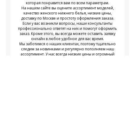
которая понравится вам по всем параметрам.
На нашем сайте вы оцените ассортимент моделей,
качество женского нижнего белья, низкие цены,
доставку по Москве и простоту оформления заказа.
Если у вас возникли вопросы, наши консультанты
профессионально ответят на них и помогут оформить
заказ. Кроме этого, вы всегда можете оставить заявку
онлайн в любое удобное для вас время.
Мы заботимся о наших клиентах, поэтому тщательно
следим за новинками и регулярно пополняем наш
ассортимент. У нас всегда низкие цены и огромный
выбор недорогого современного женского нижнего
белья на любой вкус.
Подписаться
Подпишитесь на новости и получайте
действующих акциях
информацию о