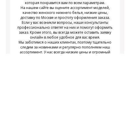
которая понравится вам по всем параметрам.
На нашем сайте вы оцените ассортимент моделей,
качество женского нижнего белья, низкие цены,
доставку по Москве и простоту оформления заказа.
Если у вас возникли вопросы, наши консультанты
профессионально ответят на них и помогут оформить
заказ. Кроме этого, вы всегда можете оставить заявку
онлайн в любое удобное для вас время.
Мы заботимся о наших клиентах, поэтому тщательно
следим за новинками и регулярно пополняем наш
ассортимент. У нас всегда низкие цены и огромный
выбор недорогого современного женского нижнего
белья на любой вкус.
Подписаться
Подпишитесь на новости и получайте
действующих акциях
информацию о