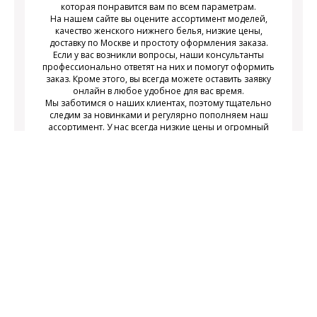
которая понравится вам по всем параметрам.
На нашем сайте вы оцените ассортимент моделей,
качество женского нижнего белья, низкие цены,
доставку по Москве и простоту оформления заказа.
Если у вас возникли вопросы, наши консультанты
профессионально ответят на них и помогут оформить
заказ. Кроме этого, вы всегда можете оставить заявку
онлайн в любое удобное для вас время.
Мы заботимся о наших клиентах, поэтому тщательно
следим за новинками и регулярно пополняем наш
ассортимент. У нас всегда низкие цены и огромный
выбор недорогого современного женского нижнего
белья на любой вкус.
Подписаться
Подпишитесь на новости и получайте
действующих акциях
информацию о