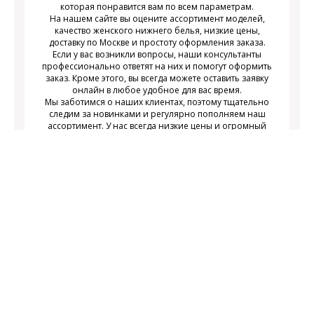
которая понравится вам по всем параметрам.
На нашем сайте вы оцените ассортимент моделей,
качество женского нижнего белья, низкие цены,
доставку по Москве и простоту оформления заказа.
Если у вас возникли вопросы, наши консультанты
профессионально ответят на них и помогут оформить
заказ. Кроме этого, вы всегда можете оставить заявку
онлайн в любое удобное для вас время.
Мы заботимся о наших клиентах, поэтому тщательно
следим за новинками и регулярно пополняем наш
ассортимент. У нас всегда низкие цены и огромный
выбор недорогого современного женского нижнего
белья на любой вкус.
Подписаться
Подпишитесь на новости и получайте
действующих акциях
информацию о