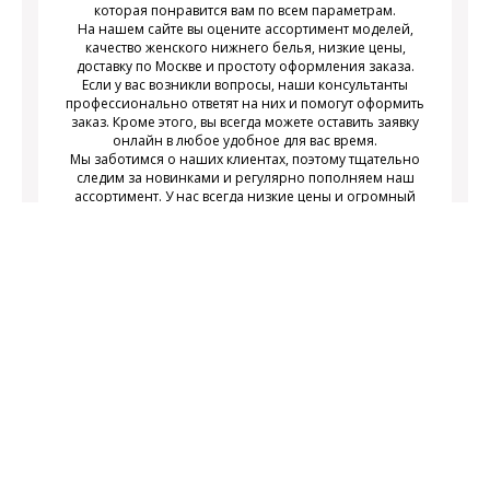
которая понравится вам по всем параметрам.
На нашем сайте вы оцените ассортимент моделей,
качество женского нижнего белья, низкие цены,
доставку по Москве и простоту оформления заказа.
Если у вас возникли вопросы, наши консультанты
профессионально ответят на них и помогут оформить
заказ. Кроме этого, вы всегда можете оставить заявку
онлайн в любое удобное для вас время.
Мы заботимся о наших клиентах, поэтому тщательно
следим за новинками и регулярно пополняем наш
ассортимент. У нас всегда низкие цены и огромный
выбор недорогого современного женского нижнего
белья на любой вкус.
Подписаться
Подпишитесь на новости и получайте
действующих акциях
информацию о