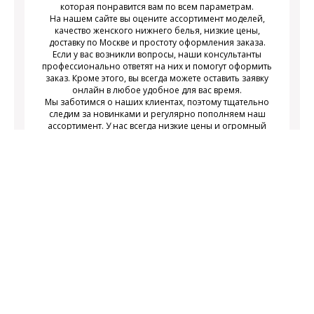
которая понравится вам по всем параметрам.
На нашем сайте вы оцените ассортимент моделей,
качество женского нижнего белья, низкие цены,
доставку по Москве и простоту оформления заказа.
Если у вас возникли вопросы, наши консультанты
профессионально ответят на них и помогут оформить
заказ. Кроме этого, вы всегда можете оставить заявку
онлайн в любое удобное для вас время.
Мы заботимся о наших клиентах, поэтому тщательно
следим за новинками и регулярно пополняем наш
ассортимент. У нас всегда низкие цены и огромный
выбор недорогого современного женского нижнего
белья на любой вкус.
Подписаться
Подпишитесь на новости и получайте
действующих акциях
информацию о