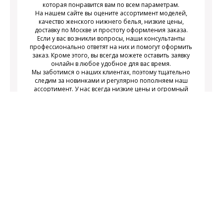
которая понравится вам по всем параметрам.
На нашем сайте вы оцените ассортимент моделей,
качество женского нижнего белья, низкие цены,
доставку по Москве и простоту оформления заказа.
Если у вас возникли вопросы, наши консультанты
профессионально ответят на них и помогут оформить
заказ. Кроме этого, вы всегда можете оставить заявку
онлайн в любое удобное для вас время.
Мы заботимся о наших клиентах, поэтому тщательно
следим за новинками и регулярно пополняем наш
ассортимент. У нас всегда низкие цены и огромный
выбор недорогого современного женского нижнего
белья на любой вкус.
Подписаться
Подпишитесь на новости и получайте
действующих акциях
информацию о