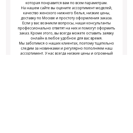
которая понравится вам по всем параметрам.
На нашем сайте вы оцените ассортимент моделей,
качество женского нижнего белья, низкие цены,
доставку по Москве и простоту оформления заказа.
Если у вас возникли вопросы, наши консультанты
профессионально ответят на них и помогут оформить
заказ. Кроме этого, вы всегда можете оставить заявку
онлайн в любое удобное для вас время.
Мы заботимся о наших клиентах, поэтому тщательно
следим за новинками и регулярно пополняем наш
ассортимент. У нас всегда низкие цены и огромный
выбор недорогого современного женского нижнего
белья на любой вкус.
Подписаться
Подпишитесь на новости и получайте
действующих акциях
информацию о