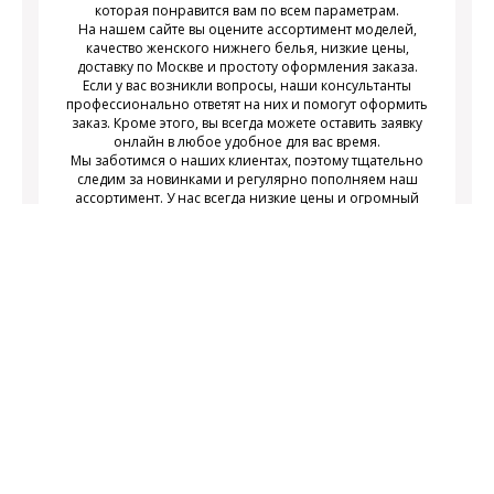
которая понравится вам по всем параметрам.
На нашем сайте вы оцените ассортимент моделей,
качество женского нижнего белья, низкие цены,
доставку по Москве и простоту оформления заказа.
Если у вас возникли вопросы, наши консультанты
профессионально ответят на них и помогут оформить
заказ. Кроме этого, вы всегда можете оставить заявку
онлайн в любое удобное для вас время.
Мы заботимся о наших клиентах, поэтому тщательно
следим за новинками и регулярно пополняем наш
ассортимент. У нас всегда низкие цены и огромный
выбор недорогого современного женского нижнего
белья на любой вкус.
Подписаться
Подпишитесь на новости и получайте
действующих акциях
информацию о