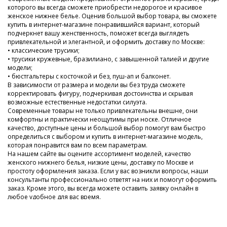
которого вы всегда сможете приобрести недорогое и красивое
женское нижнее белье. Оценив большой выбор товара, вы сможете
купить в интернет-магазине понравившийся вариант, который
подчеркнет вашу женственность, поможет всегда выглядеть
привлекательной и элегантной, и оформить доставку по Москве:
• классические трусики;
• трусики кружевные, бразилиано, с завышенной талией и другие
модели;
• бюстгальтеры с косточкой и без, пуш-ап и балконет.
В зависимости от размера и модели вы без труда сможете
корректировать фигуру, подчеркивая достоинства и скрывая
возможные естественные недостатки силуэта.
Современные товары не только привлекательны внешне, они
комфортны и практически неощутимы при носке. Отличное
качество, доступные цены и большой выбор помогут вам быстро
определиться с выбором и купить в интернет-магазине модель,
которая понравится вам по всем параметрам.
На нашем сайте вы оцените ассортимент моделей, качество
женского нижнего белья, низкие цены, доставку по Москве и
простоту оформления заказа. Если у вас возникли вопросы, наши
консультанты профессионально ответят на них и помогут оформить
заказ. Кроме этого, вы всегда можете оставить заявку онлайн в
любое удобное для вас время.
Мы заботимся о наших клиентах, поэтому тщательно следим за
новинками и регулярно пополняем наш ассортимент. У нас всегда
низкие цены и огромный выбор недорогого современного