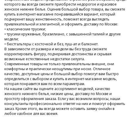
которого вы всегда сможете приобрести недорогое и красивое
женское нижнее белье. Оценив большой выбор товара, вы сможете
купить в интернет-магазине понравившийся вариант, который
подчеркнет вашу женственность, поможет всегда выглядеть
привлекательной и элегантной, и оформить доставку по Москве:
• классические трусики;
• трусики кружевные, бразилиано, с завышенной талией и другие
модели;
• бюстгальтеры с косточкой и без, пуш-ап и балконет.
В зависимости от размера и модели вы без труда сможете
корректировать фигуру, подчеркивая достоинства и скрывая
возможные естественные недостатки силуэта.
Современные товары не только привлекательны внешне, они
комфортны и практически неощутимы при носке. Отличное
качество, доступные цены и большой выбор помогут вам быстро
определиться с выбором и купить в интернет-магазине модель,
которая понравится вам по всем параметрам.
На нашем сайте вы оцените ассортимент моделей, качество
женского нижнего белья, низкие цены, доставку по Москве и
простоту оформления заказа. Если у вас возникли вопросы, наши
консультанты профессионально ответят на них и помогут оформить
заказ. Кроме этого, вы всегда можете оставить заявку онлайн в
любое удобное для вас время.
Мы заботимся о наших клиентах, поэтому тщательно следим за
новинками и регулярно пополняем наш ассортимент. У нас всегда
низкие цены и огромный выбор недорогого современного