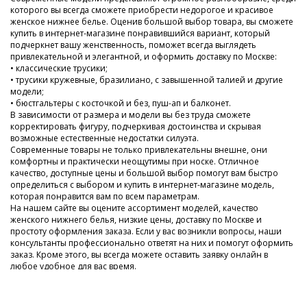
которого вы всегда сможете приобрести недорогое и красивое
женское нижнее белье. Оценив большой выбор товара, вы сможете
купить в интернет-магазине понравившийся вариант, который
подчеркнет вашу женственность, поможет всегда выглядеть
привлекательной и элегантной, и оформить доставку по Москве:
• классические трусики;
• трусики кружевные, бразилиано, с завышенной талией и другие
модели;
• бюстгальтеры с косточкой и без, пуш-ап и балконет.
В зависимости от размера и модели вы без труда сможете
корректировать фигуру, подчеркивая достоинства и скрывая
возможные естественные недостатки силуэта.
Современные товары не только привлекательны внешне, они
комфортны и практически неощутимы при носке. Отличное
качество, доступные цены и большой выбор помогут вам быстро
определиться с выбором и купить в интернет-магазине модель,
которая понравится вам по всем параметрам.
На нашем сайте вы оцените ассортимент моделей, качество
женского нижнего белья, низкие цены, доставку по Москве и
простоту оформления заказа. Если у вас возникли вопросы, наши
консультанты профессионально ответят на них и помогут оформить
заказ. Кроме этого, вы всегда можете оставить заявку онлайн в
любое удобное для вас время.
Мы заботимся о наших клиентах, поэтому тщательно следим за
новинками и регулярно пополняем наш ассортимент. У нас всегда
низкие цены и огромный выбор недорогого современного