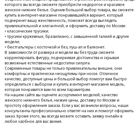
которого вы всегда сможете приобрести недорогое и красивое
женское нижнее белье. Оценив большой выбор товара, вы сможете
купить в интернет-магазине понравившийся вариант, который
подчеркнет вашу женственность, поможет всегда выглядеть
привлекательной и элегантной, и оформить доставку по Москве:
• классические трусики;
• трусики кружевные, бразилиано, с завышенной талией и другие
модели;
• бюстгальтеры с косточкой и без, пуш-ап и балконет.
В зависимости от размера и модели вы без труда сможете
корректировать фигуру, подчеркивая достоинства и скрывая
возможные естественные недостатки силуэта.
Современные товары не только привлекательны внешне, они
комфортны и практически неощутимы при носке. Отличное
качество, доступные цены и большой выбор помогут вам быстро
определиться с выбором и купить в интернет-магазине модель,
которая понравится вам по всем параметрам.
На нашем сайте вы оцените ассортимент моделей, качество
женского нижнего белья, низкие цены, доставку по Москве и
простоту оформления заказа. Если у вас возникли вопросы, наши
консультанты профессионально ответят на них и помогут оформить
заказ. Кроме этого, вы всегда можете оставить заявку онлайн в
любое удобное для вас время.
Мы заботимся о наших клиентах, поэтому тщательно следим за
новинками и регулярно пополняем наш ассортимент. У нас всегда
низкие цены и огромный выбор недорогого современного